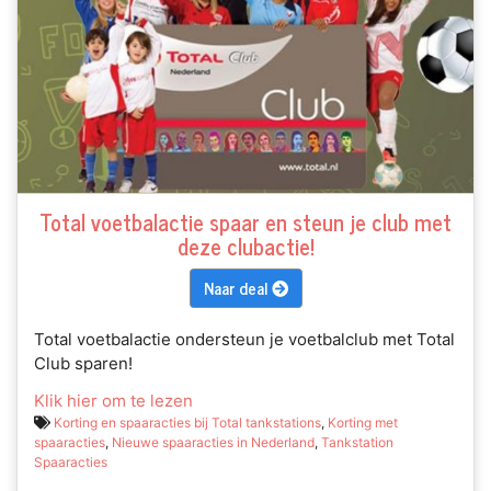
Total voetbalactie spaar en steun je club met
deze clubactie!
Naar deal
Total voetbalactie ondersteun je voetbalclub met Total
Club sparen!
Klik hier om te lezen
Korting en spaaracties bij Total tankstations
,
Korting met
spaaracties
,
Nieuwe spaaracties in Nederland
,
Tankstation
Spaaracties