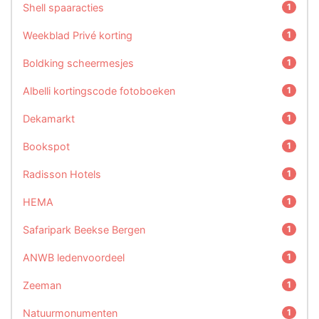
Shell spaaracties
1
Weekblad Privé korting
1
Boldking scheermesjes
1
Albelli kortingscode fotoboeken
1
Dekamarkt
1
Bookspot
1
Radisson Hotels
1
HEMA
1
Safaripark Beekse Bergen
1
ANWB ledenvoordeel
1
Zeeman
1
Natuurmonumenten
1