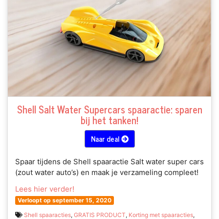
Shell Salt Water Supercars spaaractie: sparen
bij het tanken!
Naar deal
Spaar tijdens de Shell spaaractie Salt water super cars
(zout water auto’s) en maak je verzameling compleet!
Lees hier verder!
Verloopt op september 15, 2020
Shell spaaracties
,
GRATIS PRODUCT
,
Korting met spaaracties
,