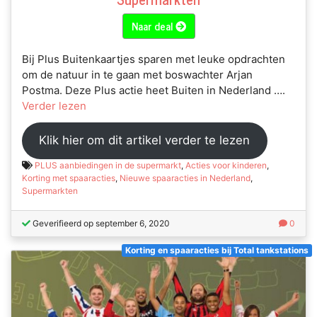
Naar deal
Bij Plus Buitenkaartjes sparen met leuke opdrachten
om de natuur in te gaan met boswachter Arjan
Postma. Deze Plus actie heet Buiten in Nederland ….
Verder lezen
Klik hier om dit artikel verder te lezen
PLUS aanbiedingen in de supermarkt
,
Acties voor kinderen
,
Korting met spaaracties
,
Nieuwe spaaracties in Nederland
,
Supermarkten
Geverifieerd op september 6, 2020
0
Korting en spaaracties bij Total tankstations