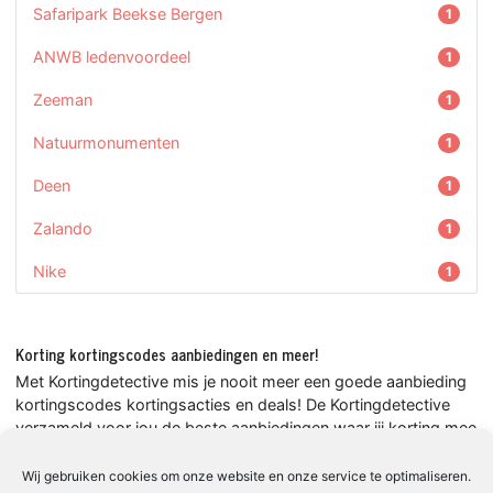
Safaripark Beekse Bergen
1
ANWB ledenvoordeel
1
Zeeman
1
Natuurmonumenten
1
Deen
1
Zalando
1
Nike
1
Korting kortingscodes aanbiedingen en meer!
Met Kortingdetective mis je nooit meer een goede aanbieding
kortingscodes kortingsacties en deals! De Kortingdetective
verzameld voor jou de beste aanbiedingen waar jij korting mee
kunt scoren. Ga nooit meer de deur uit zonder de korting van
Kortingdetective! Ik speur voor jou naar de beste aanbiedingen
Wij gebruiken cookies om onze website en onze service te optimaliseren.