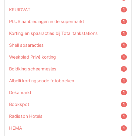
KRUIDVAT
1
PLUS aanbiedingen in de supermarkt
1
Korting en spaaracties bij Total tankstations
1
Shell spaaracties
1
Weekblad Privé korting
1
Boldking scheermesjes
1
Albelli kortingscode fotoboeken
1
Dekamarkt
1
Bookspot
1
Radisson Hotels
1
HEMA
1