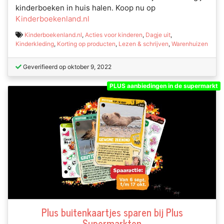
kinderboeken in huis halen. Koop nu op
Kinderboekenland.nl
Kinderboekenland.nl
,
Acties voor kinderen
,
Dagje uit
,
Kinderkleding
,
Korting op producten
,
Lezen & schrijven
,
Warenhuizen
Geverifieerd op oktober 9, 2022
PLUS aanbiedingen in de supermarkt
Plus buitenkaartjes sparen bij Plus
Supermarkten