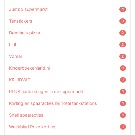
Jumbo supermarkt
4
Tenstickers
3
Domino's pizza
2
Lidl
2
Vomar
2
Kinderboekenland.nl
1
KRUIDVAT
1
PLUS aanbiedingen in de supermarkt
1
Korting en spaaracties bij Total tankstations
1
Shell spaaracties
1
Weekblad Privé korting
1