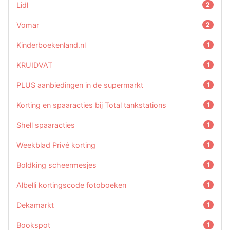
Lidl
2
Vomar
2
Kinderboekenland.nl
1
KRUIDVAT
1
PLUS aanbiedingen in de supermarkt
1
Korting en spaaracties bij Total tankstations
1
Shell spaaracties
1
Weekblad Privé korting
1
Boldking scheermesjes
1
Albelli kortingscode fotoboeken
1
Dekamarkt
1
Bookspot
1