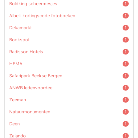
Boldking scheermesjes
1
Albelli kortingscode fotoboeken
1
Dekamarkt
1
Bookspot
1
Radisson Hotels
1
HEMA
1
Safaripark Beekse Bergen
1
ANWB ledenvoordeel
1
Zeeman
1
Natuurmonumenten
1
Deen
1
Zalando
1