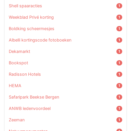
Shell spaaracties
1
Weekblad Privé korting
1
Boldking scheermesjes
1
Albelli kortingscode fotoboeken
1
Dekamarkt
1
Bookspot
1
Radisson Hotels
1
HEMA
1
Safaripark Beekse Bergen
1
ANWB ledenvoordeel
1
Zeeman
1