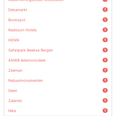
Dekamarkt
1
Bookspot
1
Radisson Hotels
1
HEMA
1
Safaripark Beekse Bergen
1
ANWB ledenvoordeel
1
Zeeman
1
Natuurmonumenten
1
Deen
1
Zalando
1
Nike
1