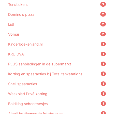
Tenstickers
3
Domino's pizza
2
Lidl
2
Vomar
2
Kinderboekenland.nl
1
KRUIDVAT
1
PLUS aanbiedingen in de supermarkt
1
Korting en spaaracties bij Total tankstations
1
Shell spaaracties
1
Weekblad Privé korting
1
Boldking scheermesjes
1
Albelli kortingscode fotoboeken
1