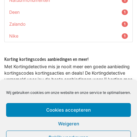
Natuurmonumenten
1
Deen
1
Zalando
1
Nike
1
Korting kortingscodes aanbiedingen en meer!
Met Kortingdetective mis je nooit meer een goede aanbieding
kortingscodes kortingsacties en deals! De Kortingdetective
verzameld voor jou de beste aanbiedingen waar jij korting mee
kunt scoren. Ga nooit meer de deur uit zonder de korting van
Kortingdetective! Ik speur voor jou naar de beste aanbiedingen
Wij gebruiken cookies om onze website en onze service te optimaliseren.
en korting!
En wil je nou meer weten over alle spaaracties in de
Cookies accepteren
supermarkt of andere winkels? Bezoek dan
Spaarzegelacties.nl
Weigeren