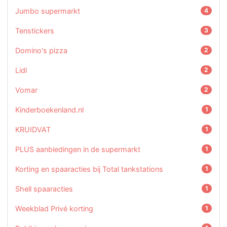
Jumbo supermarkt
4
Tenstickers
3
Domino's pizza
2
Lidl
2
Vomar
2
Kinderboekenland.nl
1
KRUIDVAT
1
PLUS aanbiedingen in de supermarkt
1
Korting en spaaracties bij Total tankstations
1
Shell spaaracties
1
Weekblad Privé korting
1