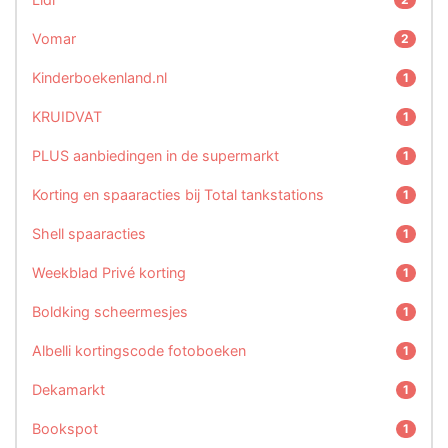
Vomar
2
Kinderboekenland.nl
1
KRUIDVAT
1
PLUS aanbiedingen in de supermarkt
1
Korting en spaaracties bij Total tankstations
1
Shell spaaracties
1
Weekblad Privé korting
1
Boldking scheermesjes
1
Albelli kortingscode fotoboeken
1
Dekamarkt
1
Bookspot
1