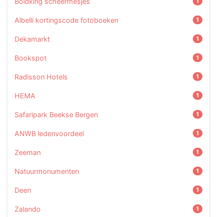
Boldking scheermesjes
1
Albelli kortingscode fotoboeken
1
Dekamarkt
1
Bookspot
1
Radisson Hotels
1
HEMA
1
Safaripark Beekse Bergen
1
ANWB ledenvoordeel
1
Zeeman
1
Natuurmonumenten
1
Deen
1
Zalando
1